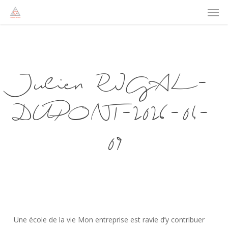
Men
Skip
to
main
content
Julien RIGAL-
DUPONT-2026-04-
09
Une école de la vie Mon entreprise est ravie dʼy contribuer