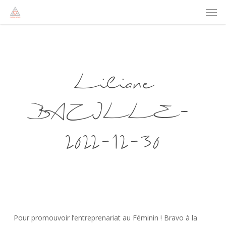
Men
Skip
to
main
content
Liliane
BAZILLE-
2022-12-30
Pour promouvoir l’entreprenariat au Féminin ! Bravo à la