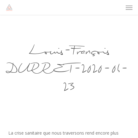
Men
Skip
to
main
content
Louis-François
DURRET-2020-04-
23
La crise sanitaire que nous traversons rend encore plus