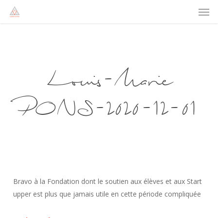
Men
Skip
to
main
content
Louis-Marie
PONS-2020-12-01
Bravo à la Fondation dont le soutien aux élèves et aux Start
upper est plus que jamais utile en cette période compliquée