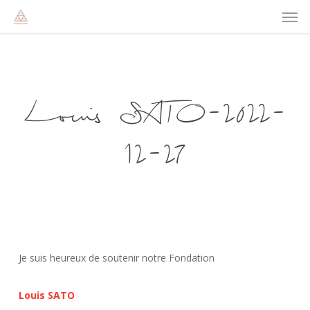
Men
Skip
to
main
content
Louis SATO-2022-
12-27
Je suis heureux de soutenir notre Fondation
Louis SATO