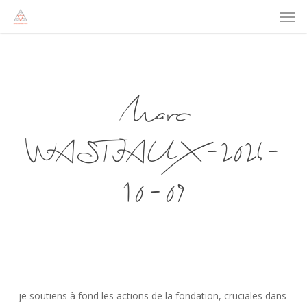
Men
Skip
to
main
content
Marc
WASTIAUX-2024-
10-09
je soutiens à fond les actions de la fondation, cruciales dans