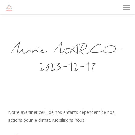
Men
Skip
to
main
content
Marie MARCO-
2023-12-17
Notre avenir et celui de nos enfants dépendent de nos
actions pour le climat. Mobilisons-nous !