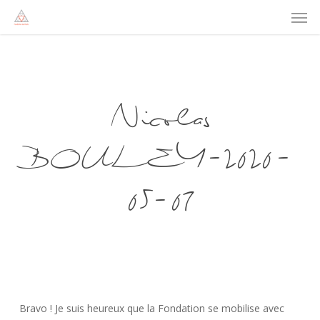
Men
Skip
to
main
content
Nicolas
BOULEY-2020-
05-07
Bravo ! Je suis heureux que la Fondation se mobilise avec