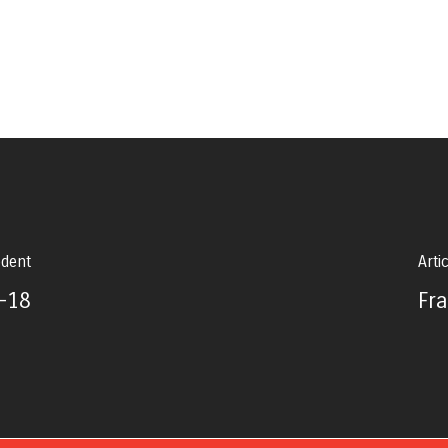
édent
Arti
-18
Fr