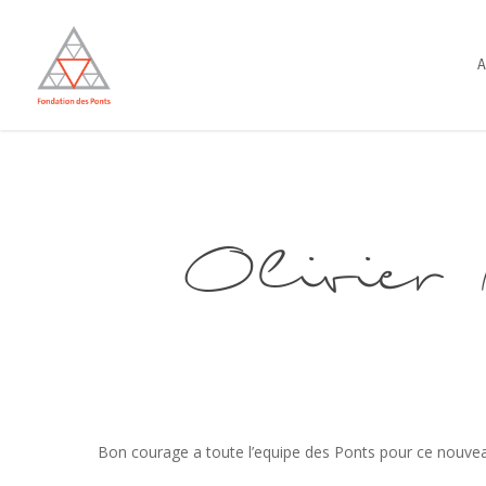
Skip
to
A
main
content
Olivier
Bon courage a toute l’equipe des Ponts pour ce nouvea