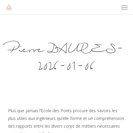
Men
Skip
to
main
content
Pierre DAURES-
2026-01-06
Plus que jamais lʼEcole des Ponts procure des savoirs les
plus utiles aux ingénieurs quʼelle forme et un compréhension
des rapports entre les divers corps de métiers nécessaires