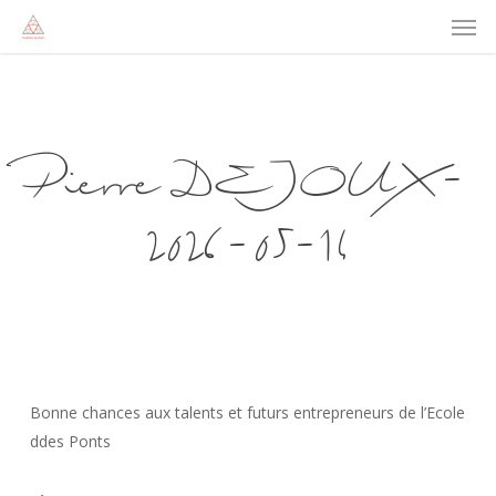
Men
Skip
to
main
content
Pierre DEJOUX-
2026-05-14
Bonne chances aux talents et futurs entrepreneurs de l’Ecole
ddes Ponts