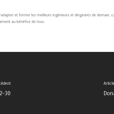
 s’adapter et former les meilleurs ingénieurs et dirigeants de demain, 
pement au bénéfice de tous.
écédent
Articl
2-30
Don