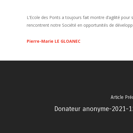
L’Ecole des Ponts a toujours fait montre d’agilité pour
rencontrent notre Société en opportunités de dévelop
Pierre-Marie LE GLOANEC
Article Pr
Donateur anonyme-2021-1