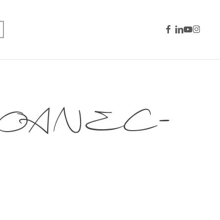
facebook
linkedin
youtube
instagra
GLOANEC-