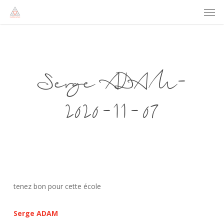
Men
Skip
to
main
content
Serge ADAM-
2020-11-07
tenez bon pour cette école
Serge ADAM