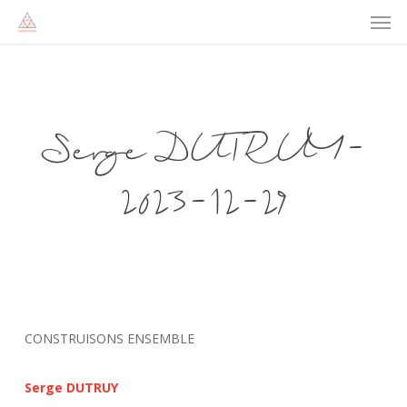
Men
Skip
to
main
content
Serge DUTRUY-
2023-12-29
CONSTRUISONS ENSEMBLE
Serge DUTRUY