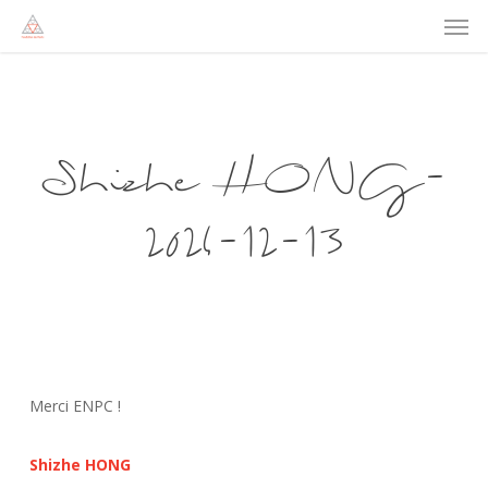
Men
Skip
to
main
content
Shizhe HONG-
2024-12-13
Merci ENPC !
Shizhe HONG