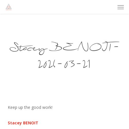
Men
Skip
to
main
content
Stacey BENOIT-
2024-03-21
Keep up the good work!
Stacey BENOIT