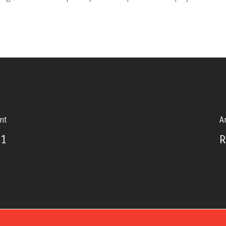
nt
Ar
01
R