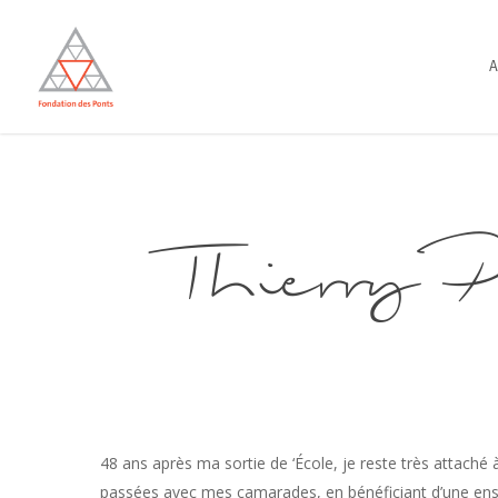
Skip
to
A
main
content
Thierry
48 ans après ma sortie de ‘École, je reste très attaché à
passées avec mes camarades, en bénéficiant d’une ens