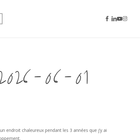
facebook
linkedin
youtube
instagra
26-06-01
t un endroit chaleureux pendant les 3 années que j’y ai
loppement.