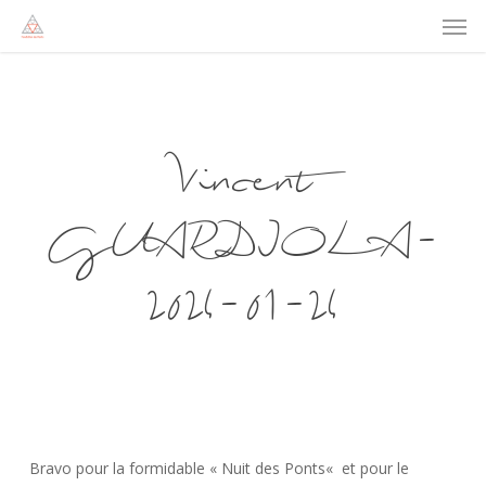
Men
Skip
to
main
content
Vincent
GUARDIOLA-
2024-01-24
Bravo pour la formidable « Nuit des Ponts« et pour le