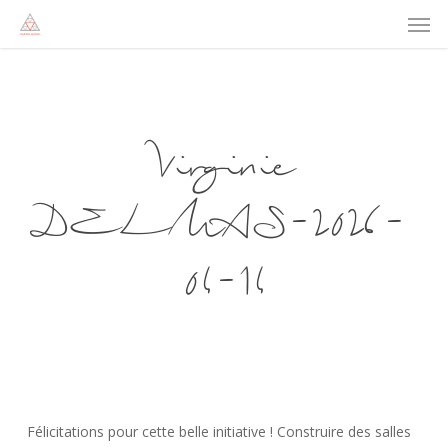
Men
Skip
to
main
content
Virginie
DELMAS-2026-
04-14
Félicitations pour cette belle initiative ! Construire des salles