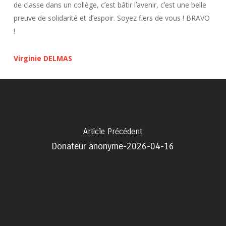
de classe dans un collège, cʼest bâtir lʼavenir, cʼest une belle
preuve de solidarité et dʼespoir. Soyez fiers de vous ! BRAVO
!
Virginie DELMAS
Article Précédent
Donateur anonyme-2026-04-16