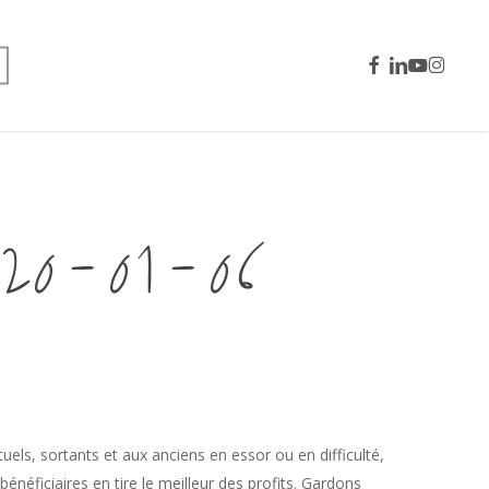
facebook
linkedin
youtube
instagra
0-01-06
uels, sortants et aux anciens en essor ou en difficulté,
néficiaires en tire le meilleur des profits. Gardons