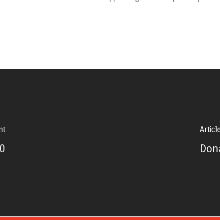
nt
Articl
0
Don