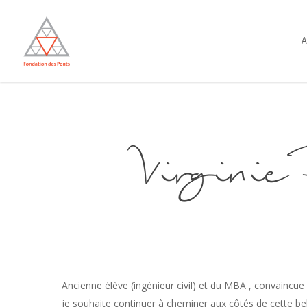
Skip
to
A
main
content
Virgin
Ancienne élève (ingénieur civil) et du MBA , convaincue 
je souhaite continuer à cheminer aux côtés de cette bell