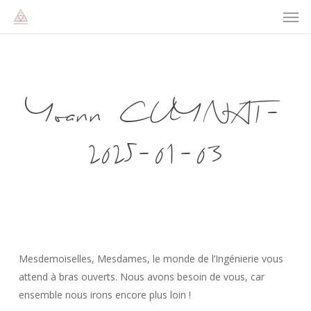
Men
Skip
to
main
content
Yoann CUYNAT-
2025-01-03
Mesdemoiselles, Mesdames, le monde de l’Ingénierie vous
attend à bras ouverts. Nous avons besoin de vous, car
ensemble nous irons encore plus loin !