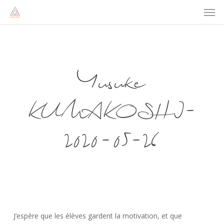
Men
Skip
to
main
content
Yusuke
KUMAKOSHI-
2020-05-26
J’espère que les élèves gardent la motivation, et que