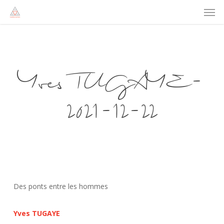
Men
Skip
to
main
content
Yves TUGAYE-
2021-12-22
Des ponts entre les hommes
Yves TUGAYE