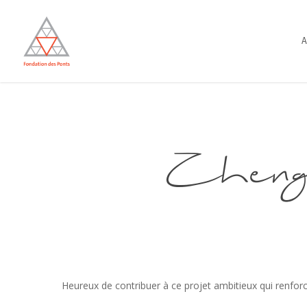
Skip
to
A
main
content
Zheng
Heureux de contribuer à ce projet ambitieux qui renforce