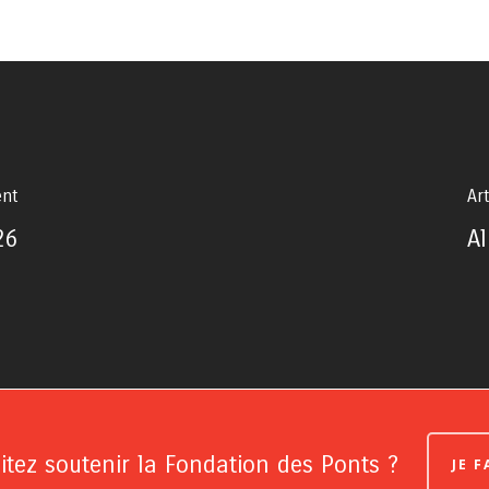
ent
Art
26
A
tez soutenir la Fondation des Ponts ?
JE 