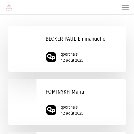
Men
Skip
to
main
content
BECKER
PAUL
BECKER PAUL Emmanuelle
Emmanuelle
qperchais
12 août 2025
FOMINYKH
Maria
FOMINYKH Maria
qperchais
12 août 2025