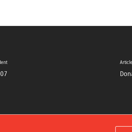
dent
Articl
-07
Don