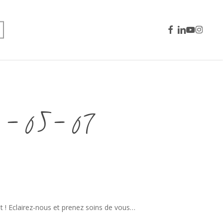
facebook
linkedin
youtube
instagra
0-05-07
nt ! Eclairez-nous et prenez soins de vous…