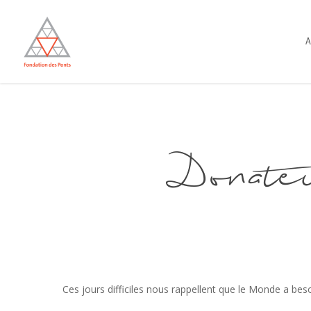
Skip
to
A
main
content
Donate
Ces jours difficiles nous rappellent que le Monde a beso