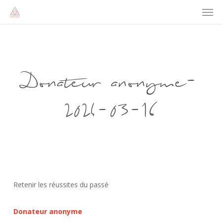
Men
Skip
to
main
content
Donateur anonyme-
2024-03-16
Retenir les réussites du passé
Donateur anonyme