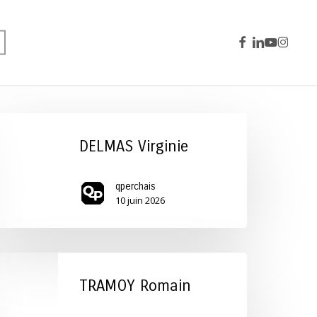
facebook
linkedin
youtube
instagra
ELMAS
rginie
DELMAS Virginie
qperchais
10 juin 2026
RAMOY
omain
TRAMOY Romain