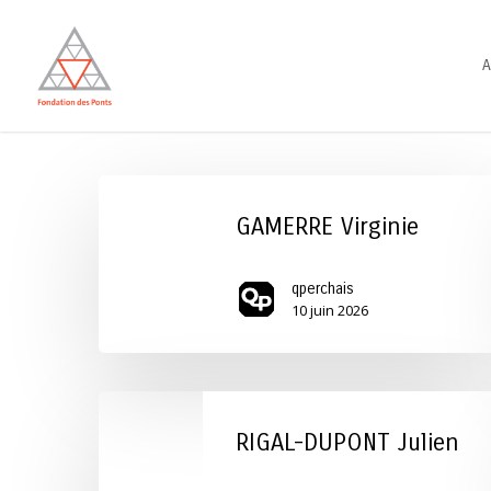
Skip
to
A
main
content
GAMERRE
Virginie
GAMERRE Virginie
qperchais
10 juin 2026
RIGAL-
DUPONT
RIGAL-DUPONT Julien
Julien