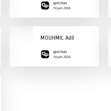
qperchais
10 juin 2026
MOUHMIL
E
Adil
M
MOUHMIL Adil
A
qperchais
10 juin 2026