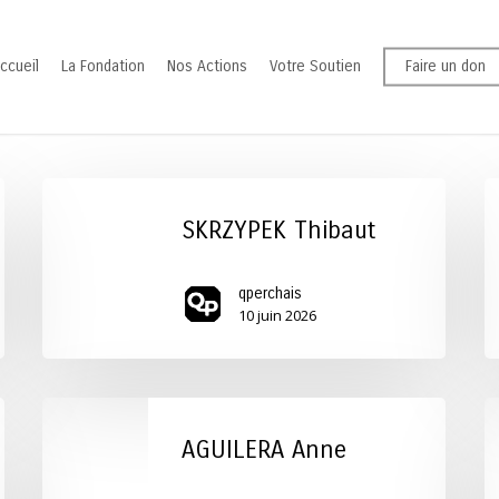
ccueil
La Fondation
Nos Actions
Votre Soutien
Faire un don
SKRZYPEK
D
Thibaut
Vi
SKRZYPEK Thibaut
qperchais
10 juin 2026
AGUILERA
T
Anne
R
AGUILERA Anne