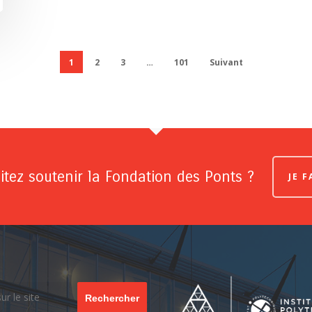
1
2
3
…
101
Suivant
tez soutenir la Fondation des Ponts ?
JE 
Rechercher