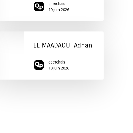
qperchais
10 juin 2026
L
AADAOUI
EL MAADAOUI Adnan
dnan
qperchais
10 juin 2026