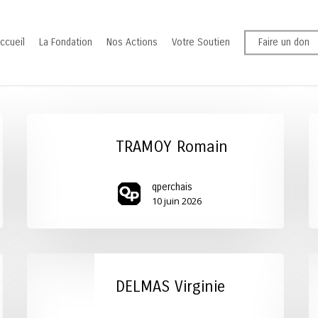
ccueil
La Fondation
Nos Actions
Votre Soutien
Faire un don
TRAMOY
A
Romain
A
TRAMOY Romain
qperchais
10 juin 2026
DELMAS
S
Virginie
Th
DELMAS Virginie