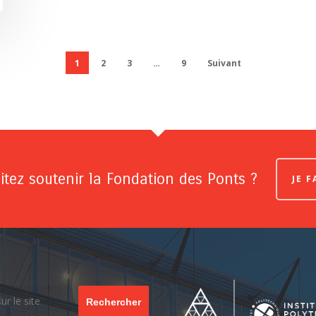
1
2
3
…
9
Suivant
tez soutenir la Fondation des Ponts ?
JE 
Rechercher