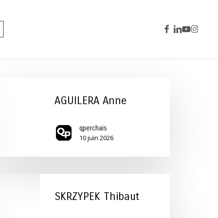
facebook
linkedin
youtube
instagra
GUILERA
nne
AGUILERA Anne
qperchais
10 juin 2026
KRZYPEK
ibaut
SKRZYPEK Thibaut