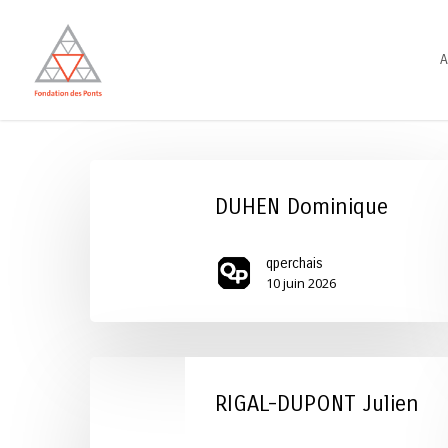
Skip
to
A
main
content
DUHEN
Dominique
DUHEN Dominique
qperchais
10 juin 2026
RIGAL-
DUPONT
RIGAL-DUPONT Julien
Julien