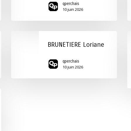
qperchais
10 juin 2026
BRUNETIERE
A
Loriane
A
BRUNETIERE Loriane
D
R
qperchais
10 juin 2026