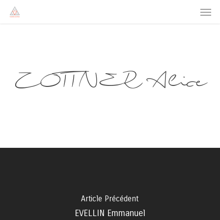
Men
Skip
to
main
content
ZOTTNER Alice
Article Précédent
EVELLIN Emmanuel