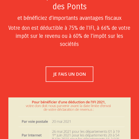
des Ponts
et bénéficiez d’importants avantages fiscaux
Votre don est déductible
à 75% de l’IFI
,
à 66% de votre
impôt sur le revenu
ou à
60% de l’impôt sur les
sociétés
JE FAIS UN DON