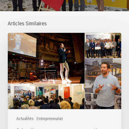
Articles Similaires
Prêts
d’honneur
aux
startups
accordés
en
2026
Actualités
Entrepreneuriat