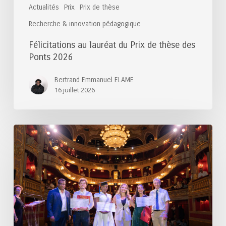
Actualités
Prix
Prix de thèse
Recherche & innovation pédagogique
Félicitations au lauréat du Prix de thèse des
Ponts 2026
Bertrand Emmanuel ELAME
16 juillet 2026
Félicitations
aux
lauréats
du
Prix
du
Mastérien
2025