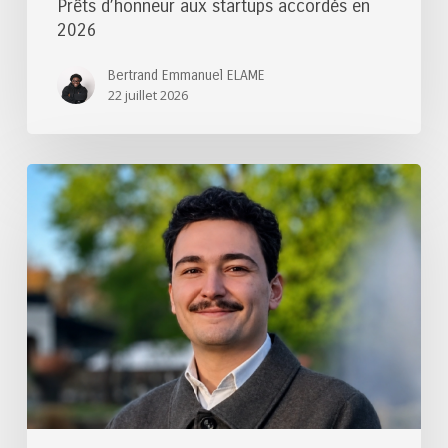
Prêts d’honneur aux startups accordés en
2026
Bertrand Emmanuel ELAME
22 juillet 2026
Félicitations
au
lauréat
du
Prix
de
thèse
des
Ponts
2026