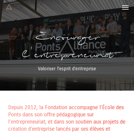
Men
Skip
to
main
content
Encourager
l'entrepreneuriat
Valoriser l'esprit d'entreprise
Depuis 2012, la Fondation accompagne l’École des
Ponts dans son offre pédagogique sur
l’entrepreneuriat, et dans son soutien aux projets de
création d’entreprise lancés par ses élèves et