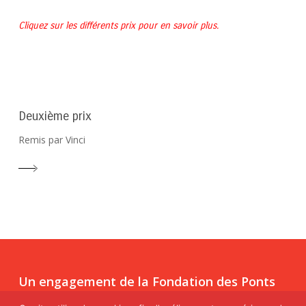
Cliquez sur les différents prix pour en savoir plus.
Deuxième prix
Remis par Vinci
Un engagement de la Fondation des Ponts
En s’associant à cette première édition, la
Fondation des