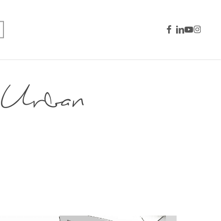
facebook
linkedin
youtube
instagra
 Urban