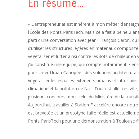
En résumé...
« L’entrepreneuriat est inhérent à mon métier d’enseign
l’École des Ponts ParisTech. Mais cela fait à peine 2 ans
parti d’une conversation avec Jean- François Caron, du l
d’utiliser les structures légères en matériaux composites
végétaliser et lutter ainsi contre les îlots de chaleur en vi
j’ai constitué une équipe, qui compte notamment 7 en
pour créer Urban Canopée : des solutions architecturale
végétaliser les espaces extérieurs urbains et lutter ain
climatique et la pollution de l’air . Tout est allé très vit
plusieurs concours, dont celui du Ministère de la transit
Aujourd’hui, travailler à Station F accélère encore notr
est brevetée et un prototype taille réelle est actuellemen
Ponts ParisTech pour une démonstration à Toulouse fi