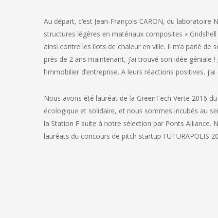
Au départ, c’est Jean-François CARON, du laboratoire Navi
structures légères en matériaux composites « Gridshell »
ainsi contre les îlots de chaleur en ville. Il m’a parlé de 
près de 2 ans maintenant, j’ai trouvé son idée géniale ! 
l’immobilier d’entreprise. A leurs réactions positives, j’ai
Nous avons été lauréat de la GreenTech Verte 2016 du M
écologique et solidaire, et nous sommes incubés au sei
la Station F suite à notre sélection par Ponts Allian
lauréats du concours de pitch startup FUTURAPOLIS 2