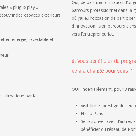
Oui, de part ma formation d’ori
les « plug & play » ,
parcours professionnel dans la g
ecouvrir des espaces extérieurs
où j’ai eu l’occasion de participe
d’innovation. Mon parcours d’ens
vers l’entrepreneuriat.
t en énergie, recyclable et
cheur,
6. Vous bénéficiez du progr
cela a changé pour vous ?
OUI, indéniablement, pour 3 rais
t climatique par la
Visibilité et prestige du li
Etre à Paris
Se retrouver avec d’autres 
bénéficier du réseau de Pon