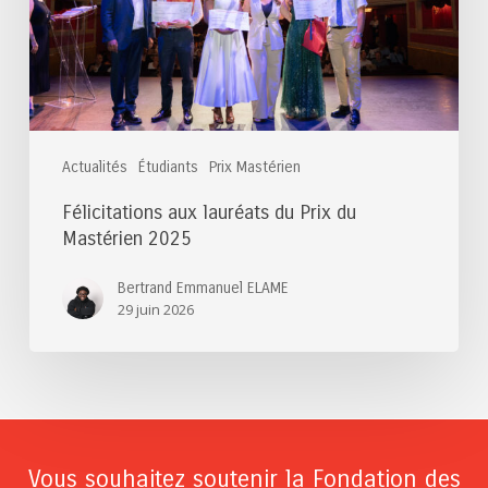
Mastérien
2025
Actualités
Étudiants
Prix Mastérien
Félicitations aux lauréats du Prix du
Mastérien 2025
Bertrand Emmanuel ELAME
29 juin 2026
Vous souhaitez soutenir la Fondation des