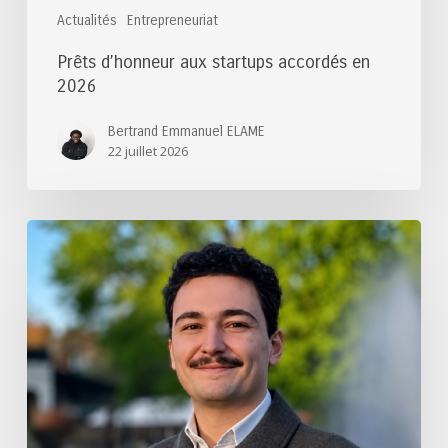
Actualités
Entrepreneuriat
Prêts d’honneur aux startups accordés en
2026
Bertrand Emmanuel ELAME
22 juillet 2026
Félicitations
au
lauréat
du
Prix
de
thèse
des
Ponts