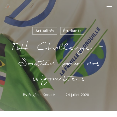
Men
Skip
to
main
content
Actualités
Étudiants
72H Challenge –
Soutien pour nos
soignant.e.s
By
Eugénie Konaté
24 juillet 2020