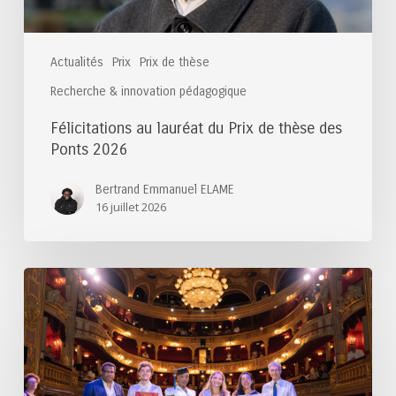
2026
Actualités
Prix
Prix de thèse
Recherche & innovation pédagogique
Félicitations au lauréat du Prix de thèse des
Ponts 2026
Bertrand Emmanuel ELAME
16 juillet 2026
Félicitations
aux
lauréats
du
Prix
du