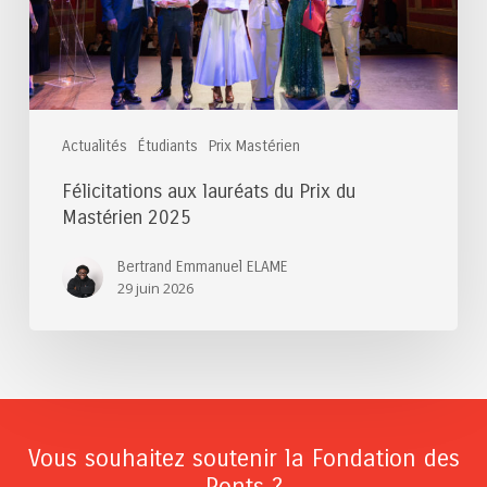
Mastérien
2025
Actualités
Étudiants
Prix Mastérien
Félicitations aux lauréats du Prix du
Mastérien 2025
Bertrand Emmanuel ELAME
29 juin 2026
Vous souhaitez soutenir la Fondation des