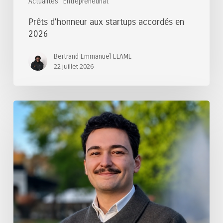
Actualités
Entrepreneuriat
Prêts d’honneur aux startups accordés en
2026
Bertrand Emmanuel ELAME
22 juillet 2026
Félicitations
au
lauréat
du
Prix
de
thèse
des
Ponts
2026