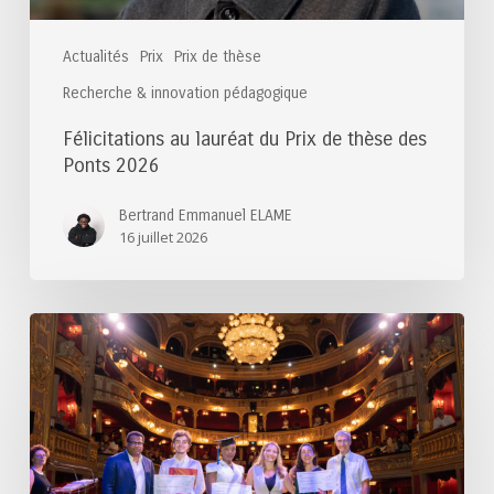
Actualités
Prix
Prix de thèse
Recherche & innovation pédagogique
Félicitations au lauréat du Prix de thèse des
Ponts 2026
Bertrand Emmanuel ELAME
16 juillet 2026
Félicitations
aux
lauréats
du
Prix
du