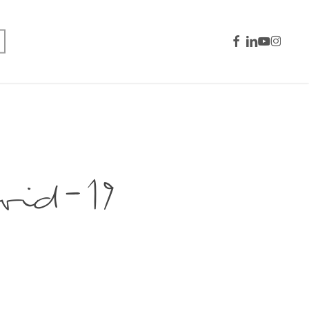
facebook
linkedin
youtube
instagra
vid-19