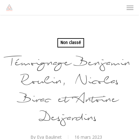
Men
Skip
to
main
content
Non classé
Témoignage Benjamin
Roulin, Nicolas
Birac et Antoine
Desjardins
By
Eva Baulinet
16 mars 2023