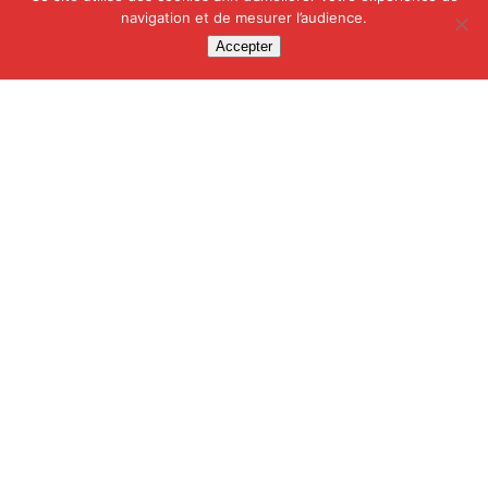
navigation et de mesurer l’audience.
Accepter
Article Précédent
Témoignage Hadrien Busieau