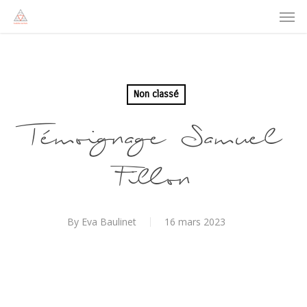
Men
Skip
to
main
content
Non classé
Témoignage Samuel
Fillon
By
Eva Baulinet
16 mars 2023