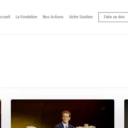
ccueil
La Fondation
Nos Actions
Votre Soutien
Faire un don
Concours
Cé
d’éloquence
Ca
Ethos
Cé
Logos
Gu