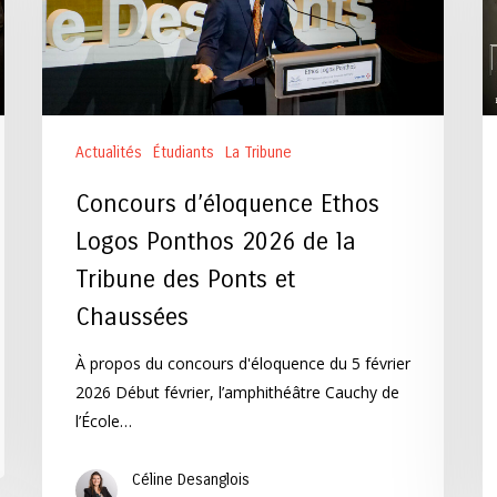
Ponthos
et
2026
T
de
Ta
la
in
Tribune
d
Actualités
Étudiants
La Tribune
des
la
Ponts
ta
Concours d’éloquence Ethos
et
r
Logos Ponthos 2026 de la
Chaussées
:
Tribune des Ponts et
« 
e
Chaussées
la
À propos du concours d'éloquence du 5 février
vo
2026 Début février, l’amphithéâtre Cauchy de
d
l’École…
in
Céline Desanglois