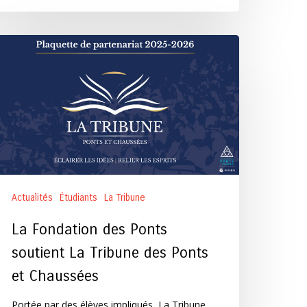
a
ondation
es
onts
utient
a
ibune
es
onts
Actualités
Étudiants
La Tribune
haussées
La Fondation des Ponts
soutient La Tribune des Ponts
et Chaussées
Portée par des élèves impliqués, La Tribune