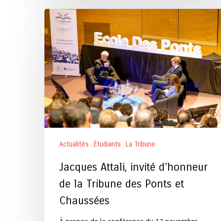
Jacques
Attali,
invité
d’honneur
de
la
Tribune
des
Ponts
et
Chaussées
Actualités
Étudiants
La Tribune
Jacques Attali, invité d’honneur
de la Tribune des Ponts et
Chaussées