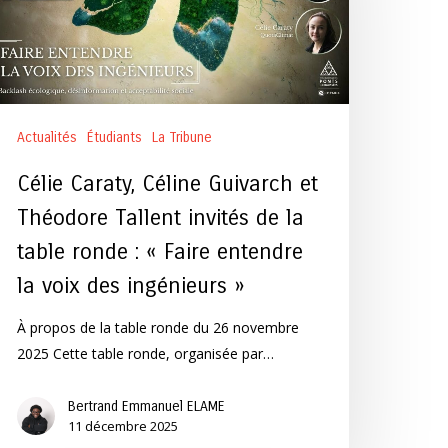
héodore
llent
vités
e
Actualités
Étudiants
La Tribune
ble
Célie Caraty, Céline Guivarch et
onde
Théodore Tallent invités de la
table ronde : « Faire entendre
Faire
ntendre
la voix des ingénieurs »
À propos de la table ronde du 26 novembre
ix
2025 Cette table ronde, organisée par…
es
génieurs »
Bertrand Emmanuel ELAME
11 décembre 2025