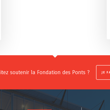
tez soutenir la Fondation des Ponts ?
JE 