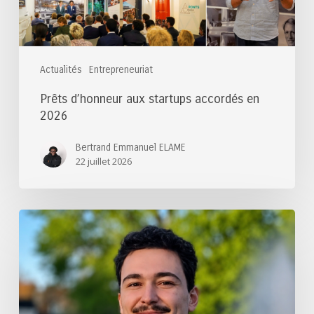
Actualités
Entrepreneuriat
Prêts d’honneur aux startups accordés en
2026
Bertrand Emmanuel ELAME
22 juillet 2026
Félicitations
au
lauréat
du
Prix
de