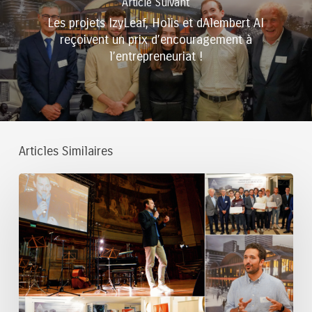
Article Suivant
Les projets IzyLeaf, Holis et dAlembert AI
reçoivent un prix d’encouragement à
l’entrepreneuriat !
Articles Similaires
Prêts
d’honneur
aux
startups
accordés
en
2026