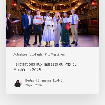
du
Prix
du
Mastérien
2025
Actualités
Étudiants
Prix Mastérien
Félicitations aux lauréats du Prix du
Mastérien 2025
Bertrand Emmanuel ELAME
29 juin 2026