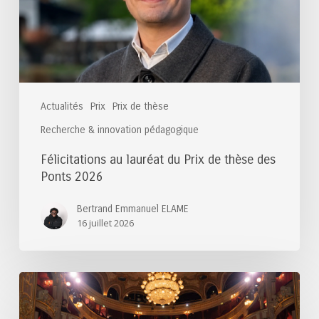
thèse
des
Ponts
2026
Actualités
Prix
Prix de thèse
Recherche & innovation pédagogique
Félicitations au lauréat du Prix de thèse des
Ponts 2026
Bertrand Emmanuel ELAME
16 juillet 2026
Félicitations
aux
lauréats