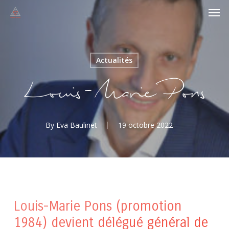
Men
Skip
to
main
content
Actualités
Louis-Marie Pons
By
Eva Baulinet
19 octobre 2022
Louis-Marie Pons (promotion
1984) devient délégué général de