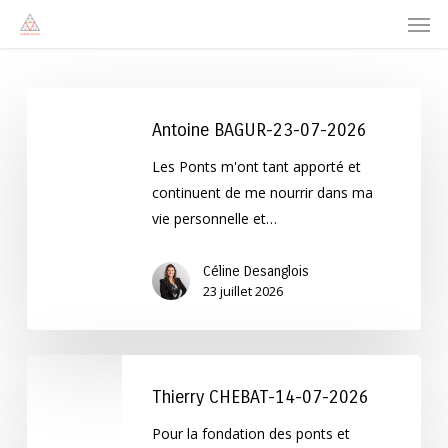
Men
Skip
to
main
content
Antoine
BAGUR-
Antoine BAGUR-23-07-2026
23-
Les Ponts m'ont tant apporté et
07-
continuent de me nourrir dans ma
2026
vie personnelle et…
Céline Desanglois
23 juillet 2026
Thierry
CHEBAT-
Thierry CHEBAT-14-07-2026
14-
Pour la fondation des ponts et
07-