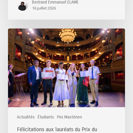
Bertrand Emmanuel ELAME
16 juillet 2026
Félicitations
aux
lauréats
du
Prix
du
Mastérien
2025
Actualités
Étudiants
Prix Mastérien
Félicitations aux lauréats du Prix du