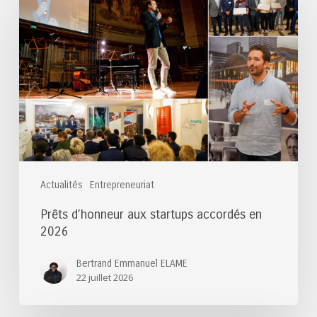
d’honneur
aux
startups
accordés
en
2026
Actualités
Entrepreneuriat
Prêts d’honneur aux startups accordés en
2026
Bertrand Emmanuel ELAME
22 juillet 2026