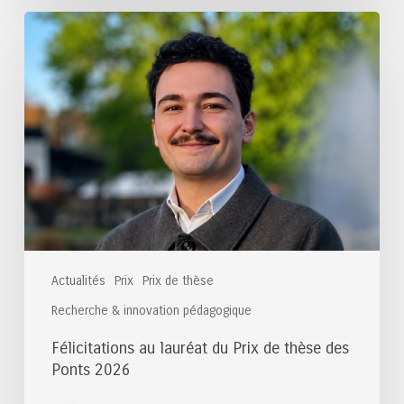
Félicitations
au
lauréat
du
Prix
de
thèse
des
Ponts
2026
Actualités
Prix
Prix de thèse
Recherche & innovation pédagogique
Félicitations au lauréat du Prix de thèse des
Ponts 2026