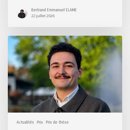
Bertrand Emmanuel ELAME
22 juillet 2026
Félicitations
au
lauréat
du
Prix
de
thèse
des
Ponts
2026
Actualités
Prix
Prix de thèse