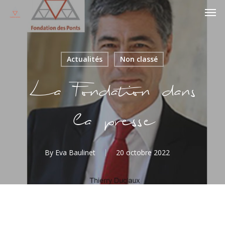
Men
Skip
to
main
content
Actualités
Non classé
La Fondation dans
la presse
By
Eva Baulinet
20 octobre 2022