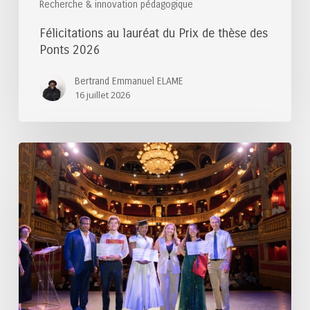
Recherche & innovation pédagogique
Félicitations au lauréat du Prix de thèse des
Ponts 2026
Bertrand Emmanuel ELAME
16 juillet 2026
Félicitations
aux
lauréats
du
Prix
du
Mastérien
2025