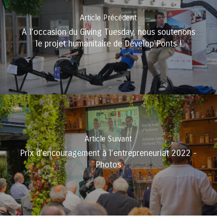
Article Précédent
A l'occasion du Giving Tuesday, nous soutenons
le projet humanitaire de Develop'Ponts !
Article Suivant
Prix d’encouragement à l’entrepreneuriat 2022 -
Photos