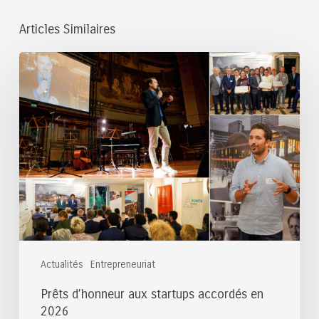
Articles Similaires
Prêts
d’honneur
aux
startups
accordés
en
2026
Actualités
Entrepreneuriat
Prêts d’honneur aux startups accordés en
2026