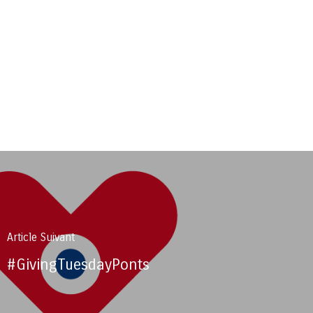
Article Suivant
#GivingTuesdayPonts