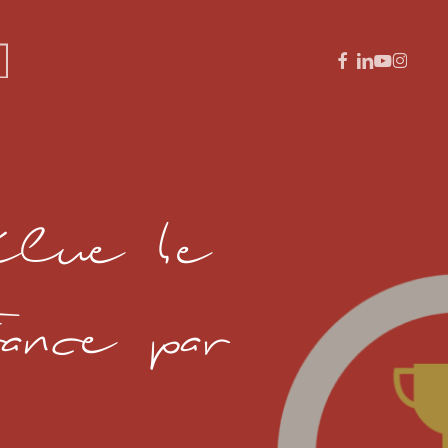
facebook
linkedin
youtube
instagra
lue 4e
ance par