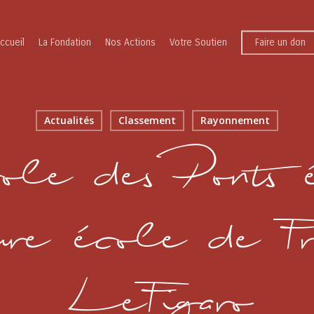
ccueil
La Fondation
Nos Actions
Votre Soutien
Faire un don
Actualités
Classement
Rayonnement
le des Ponts é
re école de Fr
LeFigaro