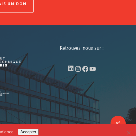
FAIS UN DON
Retrouvez-nous sur :
LinkedIn
Instagram
Facebook
YouTube
Share
facebook
linkedin
youtube
udience.
Accepter