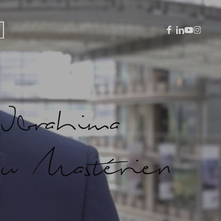
facebook
linkedin
youtube
instagra
 Ibrahima
u Mastérien