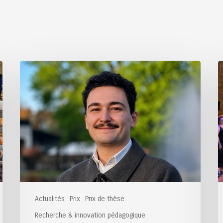
Félicitations
F
au
a
lauréat
l
du
d
Prix
P
de
d
thèse
M
des
2
Ponts
2026
Actualités
Prix
Prix de thèse
Recherche & innovation pédagogique