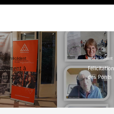
ticle Précédent
Article Suivant
ragement à
Félicitati
riat 2021 !
des Ponts