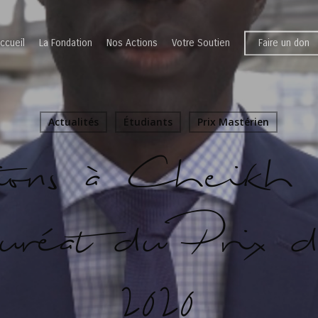
ccueil
La Fondation
Nos Actions
Votre Soutien
Faire un don
Actualités
Étudiants
Prix Mastérien
tions à Cheikh
uréat du Prix d
2020