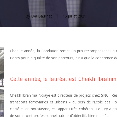
By
Eva Baulinet
15 juillet 2021
Chaque année, la Fondation remet un prix récompensant un 
Ponts pour la qualité de son parcours, ainsi que la cohérence d
Cette année, le lauréat est Cheikh Ibrahima
Cheikh Ibrahima Ndiaye est d
irecteur de projet
s
chez SNCF Ré
transports ferroviaires et urbains
» au sein
de l’École des P
clarté et enthousiasme, est apparu très cohérent. Le jury à pa
de son projet professionnel autour d’objectifs bien pensés.