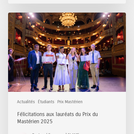
Félicitations
aux
lauréats
du
Prix
du
Mastérien
2025
Actualités
Étudiants
Prix Mastérien
Félicitations aux lauréats du Prix du
Mastérien 2025