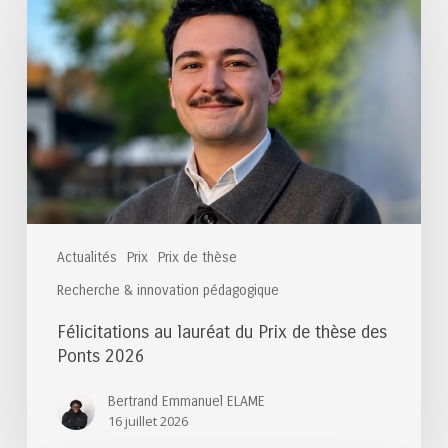
lauréat
du
Prix
de
thèse
des
Ponts
2026
Actualités
Prix
Prix de thèse
Recherche & innovation pédagogique
Félicitations au lauréat du Prix de thèse des
Ponts 2026
Bertrand Emmanuel ELAME
16 juillet 2026