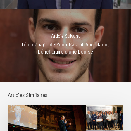
Article Suivant
Témoignage de Youri Pascal-Abdellaoui,
bénéficiaire d’une bourse
Articles Similaires
Prêts
d’honneur
aux
startups