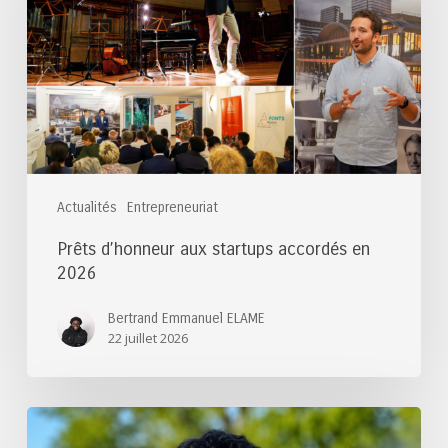
accordés
en
2026
Actualités
Entrepreneuriat
Prêts d’honneur aux startups accordés en
2026
Bertrand Emmanuel ELAME
22 juillet 2026
Félicitations
au