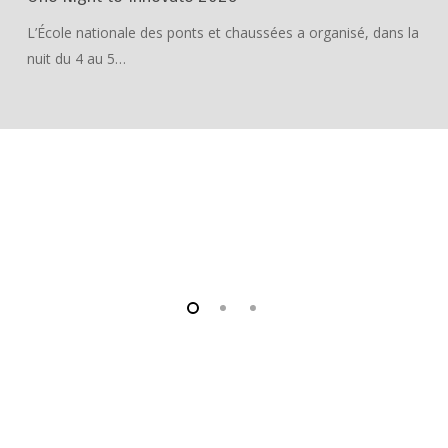
L’École nationale des ponts et chaussées a organisé, dans la
nuit du 4 au 5…