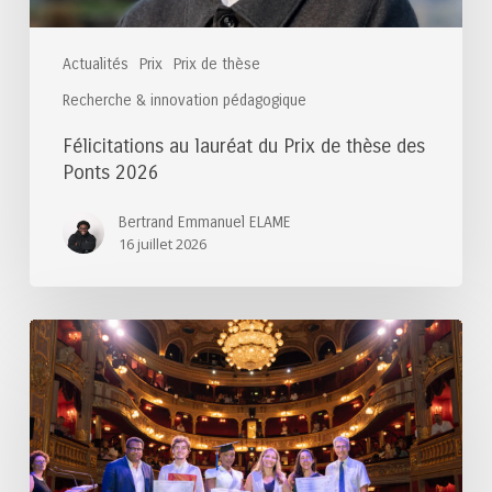
2026
Actualités
Prix
Prix de thèse
Recherche & innovation pédagogique
Félicitations au lauréat du Prix de thèse des
Ponts 2026
Bertrand Emmanuel ELAME
16 juillet 2026
Félicitations
aux
lauréats
du
Prix
du