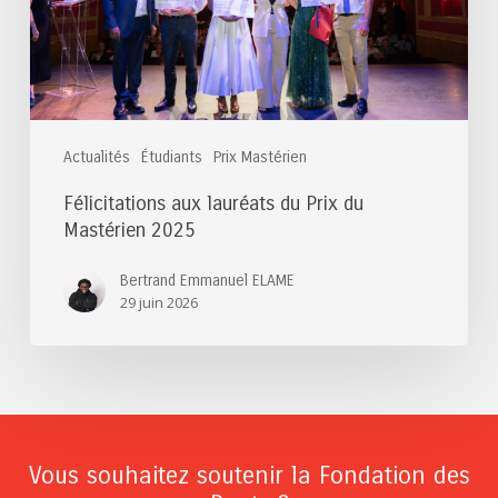
Mastérien
2025
Actualités
Étudiants
Prix Mastérien
Félicitations aux lauréats du Prix du
Mastérien 2025
Bertrand Emmanuel ELAME
29 juin 2026
Vous souhaitez soutenir la Fondation des