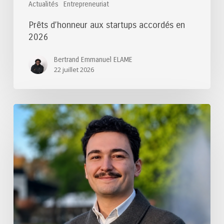
Actualités
Entrepreneuriat
Prêts d’honneur aux startups accordés en
2026
Bertrand Emmanuel ELAME
22 juillet 2026
Félicitations
au
lauréat
du
Prix
de
thèse
des
Ponts