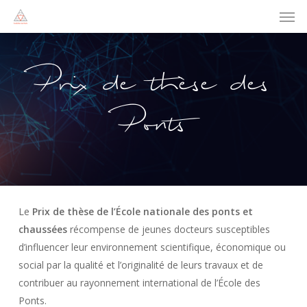
Men
Skip
to
main
content
Prix
de
thèse
des
Ponts
Le
Prix de thèse de l’École nationale des ponts et
chaussées
récompense de jeunes docteurs susceptibles
d’influencer leur environnement scientifique, économique ou
social par la qualité et l’originalité de leurs travaux et de
contribuer au rayonnement international de l’École des
Ponts.